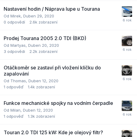
Nastavení hodin / Náprava lupe u Tourana
Od
Mirek
,
Duben 29, 2020
0
odpovědí
2.6k
zobrazení
Prodej Tourana 2005 2.0 TDI (BKD)
Od
Martyas
,
Duben 20, 2020
3
odpovědi
2.2k
zobrazení
Otáčkoměr se zastaví při vložení klíčku do
zapalování
Od
Thomas
,
Duben 12, 2020
1
odpověď
1.4k
zobrazení
Funkce mechanické spojky na vodním čerpadle
Od
Milan
,
Duben 12, 2020
1
odpověď
1.3k
zobrazení
Touran 2.0 TDI 125 kW: Kde je olejový filtr?