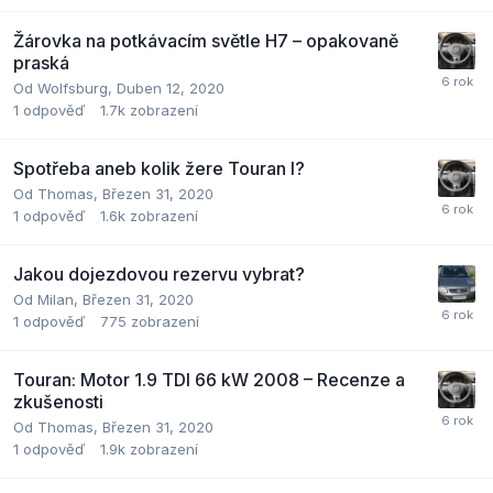
Žárovka na potkávacím světle H7 – opakovaně
praská
Od
Wolfsburg
,
Duben 12, 2020
1
odpověď
1.7k
zobrazení
Spotřeba aneb kolik žere Touran I?
Od
Thomas
,
Březen 31, 2020
1
odpověď
1.6k
zobrazení
Jakou dojezdovou rezervu vybrat?
Od
Milan
,
Březen 31, 2020
1
odpověď
775
zobrazení
Touran: Motor 1.9 TDI 66 kW 2008 – Recenze a
zkušenosti
Od
Thomas
,
Březen 31, 2020
1
odpověď
1.9k
zobrazení