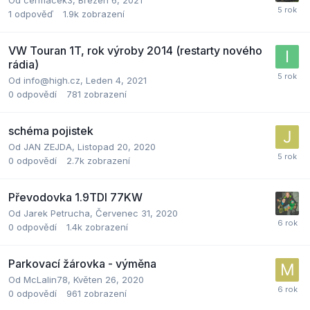
Od
cermacek3
,
Březen 6, 2021
1
odpověď
1.9k
zobrazení
VW Touran 1T, rok výroby 2014 (restarty nového
rádia)
Od
info@high.cz
,
Leden 4, 2021
0
odpovědí
781
zobrazení
schéma pojistek
Od
JAN ZEJDA
,
Listopad 20, 2020
0
odpovědí
2.7k
zobrazení
Převodovka 1.9TDI 77KW
Od
Jarek Petrucha
,
Červenec 31, 2020
0
odpovědí
1.4k
zobrazení
Parkovací žárovka - výměna
Od
McLalin78
,
Květen 26, 2020
0
odpovědí
961
zobrazení