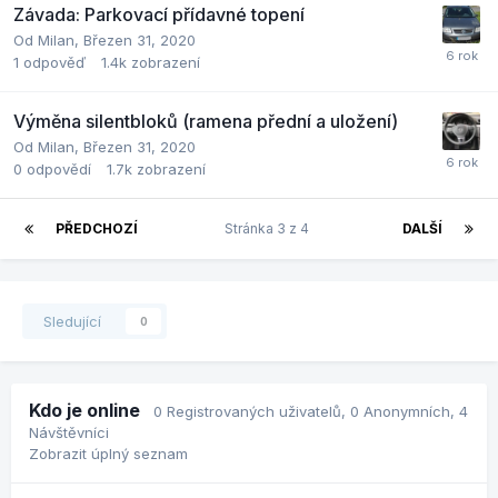
Závada: Parkovací přídavné topení
Od
Milan
,
Březen 31, 2020
1
odpověď
1.4k
zobrazení
Výměna silentbloků (ramena přední a uložení)
Od
Milan
,
Březen 31, 2020
0
odpovědí
1.7k
zobrazení
PŘEDCHOZÍ
Stránka 3 z 4
DALŠÍ
Sledující
0
Kdo je online
0 Registrovaných uživatelů
, 0 Anonymních, 4
Návštěvníci
Zobrazit úplný seznam