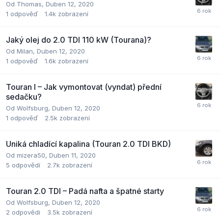
Od
Thomas
,
Duben 12, 2020
1
odpověď
1.4k
zobrazení
Jaký olej do 2.0 TDI 110 kW (Tourana)?
Od
Milan
,
Duben 12, 2020
1
odpověď
1.6k
zobrazení
Touran I – Jak vymontovat (vyndat) přední
sedačku?
Od
Wolfsburg
,
Duben 12, 2020
1
odpověď
2.5k
zobrazení
Uniká chladící kapalina (Touran 2.0 TDI BKD)
Od
mizera50
,
Duben 11, 2020
5
odpovědí
2.7k
zobrazení
Touran 2.0 TDI – Padá nafta a špatné starty
Od
Wolfsburg
,
Duben 12, 2020
2
odpovědi
3.5k
zobrazení