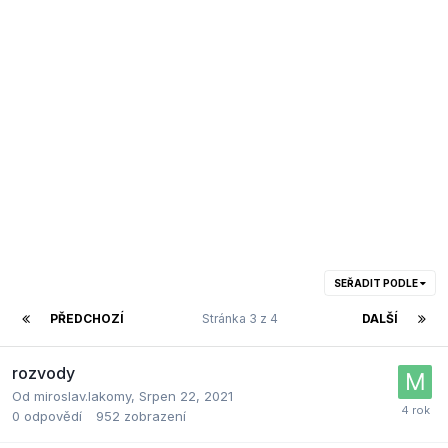
SEŘADIT PODLE
PŘEDCHOZÍ
Stránka 3 z 4
DALŠÍ
rozvody
Od
miroslav.lakomy
,
Srpen 22, 2021
0
odpovědí
952
zobrazení