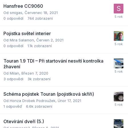
Hansfree CC9060
Od
smigas
,
Červenec 18, 2021
0
odpovědí
744
zobrazení
Pojistka světel interier
Od
Mira Salamon
,
Červen 2, 2021
0
odpovědí
1.1k
zobrazení
Touran 1.9 TDI – Při startování nesvítí kontrolka
žhavení
Od
Milan
,
Březen 7, 2020
3
odpovědi
3k
zobrazení
Schéma pojistek Touran (pojistková skříň)
Od
Honza Drobek Podroužek
,
Únor 17, 2021
1
odpověď
6.6k
zobrazení
Otevírání dveří (5.)